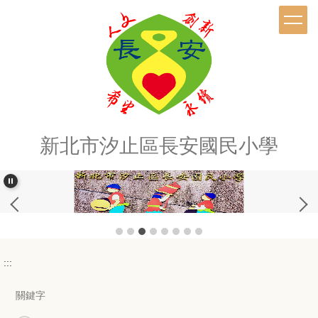
跳
到
主
要
內
容
區
新北市汐止區長安國民小學
:::