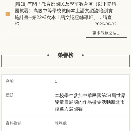
國教署）高級中等學校教師本土語文認證培訓實
施計畫─第22梯次本土語文認證輔導班」，請查
新北市汐止區長安國民小學暨幼兒園115學年度代
照。
2026-08-03
理教師甄選簡章(1150801)
2026-08-01
國立臺灣圖書館辦理「2026年五感學習STEAM素
更多教務公告...
養營」第2梯次活動招生簡章。
2026-07-27
★112學年度新北市中小學教育報告與創新支持系
榮譽榜
統
2024-05-16
[轉知] 檢送新北市116年度教學卓越獎評選實施計
畫，請各校踴躍參加，請查照。
2026-08-04
1
[轉知] 檢送財團法人林心正教育基金會辦理「第十
本校學生參加中華民國第54屆世界
一屆中砂永傳盃硬筆書法比賽」辦法，請查照。
兒童畫展國內作品徵集活動新北市
2026-08-04
複選入選國賽
[轉知] 有關「教育部國民及學前教育署（以下簡稱
教務處
國教署）高級中等學校教師本土語文認證培訓實
施計畫─第22梯次本土語文認證輔導班」，請查