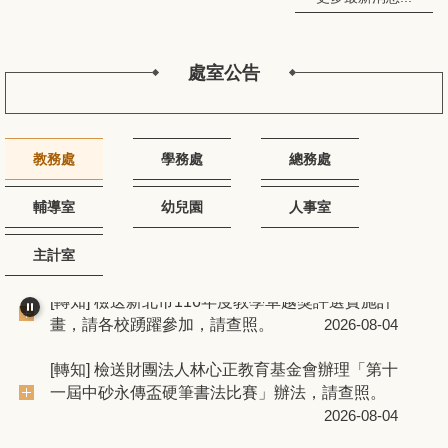
新北市汐止區長安國民小學暨幼兒園115學年度代
理教師甄選簡章(1150801)
2026-08-01
處室公告
115學年度教科書版本公告
2026-06-10
115學年度第1學期社團抽籤結果暨開班公告
教務處
學務處
總務處
2026-08-07
輔導室
幼兒園
人事室
★112學年度新北市中小學教育報告與創新支持系
115學年度一、三、五年級編班名冊。
2026-08-06
統
2024-05-16
主計室
新北市汐止區長安國民小學暨幼兒園115學年度代
[轉知] 檢送新北市116年度教學卓越獎評選實施計
理教師甄選簡章(1150801)
2026-08-01
畫，請各校踴躍參加，請查照。
2026-08-04
115學年度教科書版本公告
2026-06-10
[轉知] 檢送財團法人林心正教育基金會辦理「第十
一屆中砂永傳盃硬筆書法比賽」辦法，請查照。
115學年度第1學期社團抽籤結果暨開班公告
2026-08-04
2026-08-07
[轉知] 有關「教育部國民及學前教育署（以下簡稱
115學年度一、三、五年級編班名冊。
2026-08-06