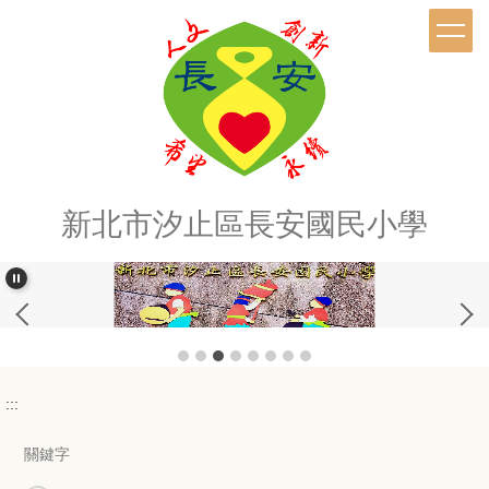
跳
到
主
要
內
容
區
新北市汐止區長安國民小學
:::