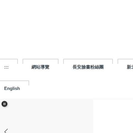
跳
到
主
要
內
容
區
:::
網站導覽
長安臉書粉絲團
新
English