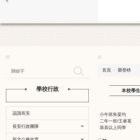
:::
:::
首頁
榮譽榜
搜尋
學校行政
本校學生
認識長安
小牛班朱晏均
二年一班/王睿茗
長安行政團隊
恭喜以上同學
新北公務作業