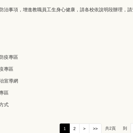
防治事項，增進教職員工生身心健康，請各校依說明段辦理，請
防疫專區
疫專區
治宣導網
專區
方式
共
2
頁
到
1
2
>
>>