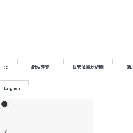
跳
到
主
要
內
容
區
:::
網站導覽
長安臉書粉絲團
新
English