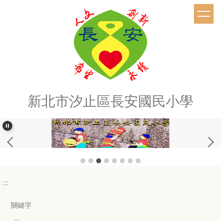
跳
到
主
要
內
容
區
新北市汐止區長安國民小學
:::