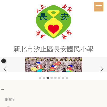
跳
到
主
要
內
容
區
新北市汐止區長安國民小學
:::