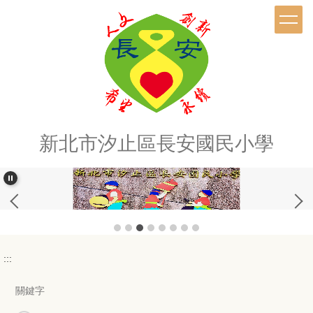
跳
到
主
要
內
容
區
新北市汐止區長安國民小學
:::