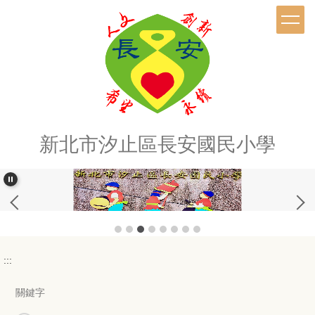
跳
到
主
要
內
容
區
新北市汐止區長安國民小學
:::