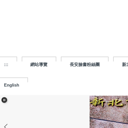
跳
到
主
要
內
容
區
:::
網站導覽
長安臉書粉絲團
新
English