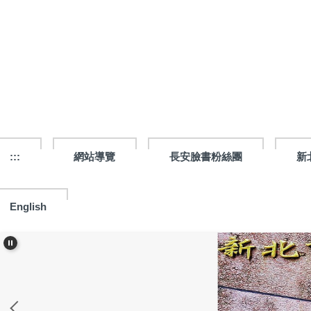
跳
到
主
要
內
容
區
:::
網站導覽
長安臉書粉絲團
新
English