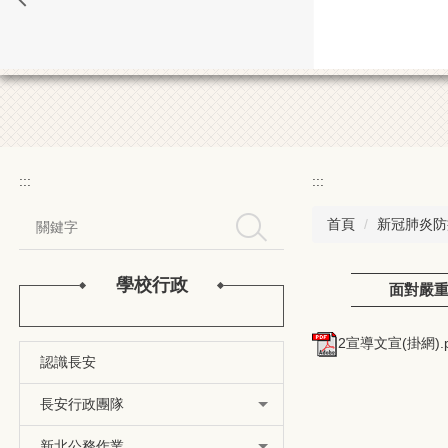
:::
:::
首頁
新冠肺炎防
搜尋
學校行政
面對嚴重
2宣導文宣(掛網).p
認識長安
長安行政團隊
新北公務作業