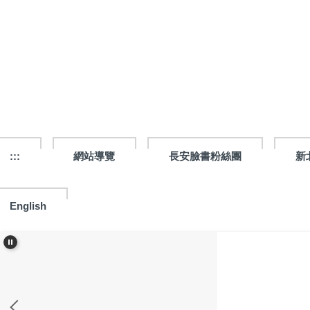
跳
到
主
要
內
容
區
:::
網站導覽
長安臉書粉絲團
新
English