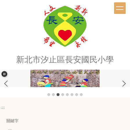
跳
到
主
要
內
容
區
新北市汐止區長安國民小學
:::