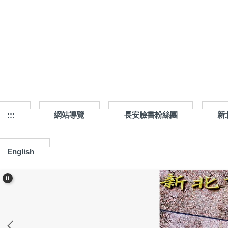
跳
到
主
要
內
容
區
:::
網站導覽
長安臉書粉絲團
新
English