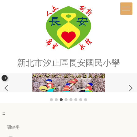
跳
到
主
要
內
容
區
新北市汐止區長安國民小學
:::